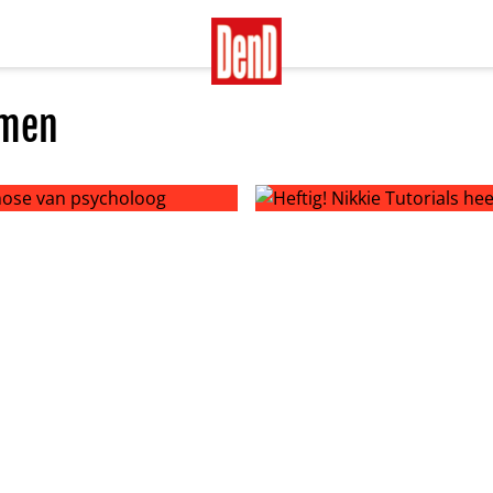
emen
e van psycholoog
Heftig! Nikkie Tutorials heeft
 hebben’