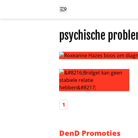
psychische probl
Roxeanne Hazes boos om diagnos
‘Bridget kan geen stabiele relatie
1
DenD Promoties