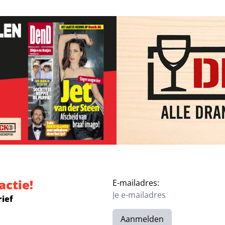
actie!
E-mailadres:
rief
Aanmelden