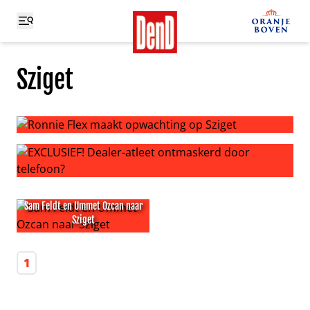
Sziget
Ronnie Flex maakt opwachting op Sziget
EXCLUSIEF! Dealer-atleet ontmaskerd door telefoon?
Sam Feldt en Ummet Ozcan naar
Sziget
Sam Feldt en Ummet Ozcan naar Sziget
1