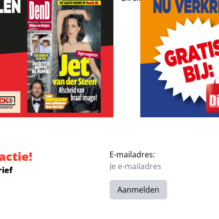
actie!
E-mailadres:
rief
Aanmelden