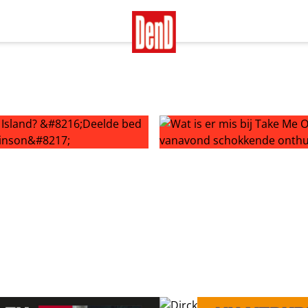
Deelde bed met bijna hele crew Expeditie Robinson’
Wat is er mis bij Take Me O