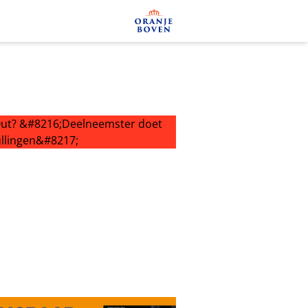
ut? ‘Deelneemster doet vanavond schokkende onthullingen’