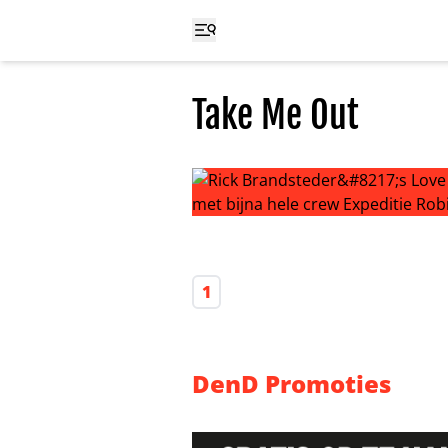
Take Me Out
Rick Brandsteder’s Love Island? ‘
1
DenD Promoties