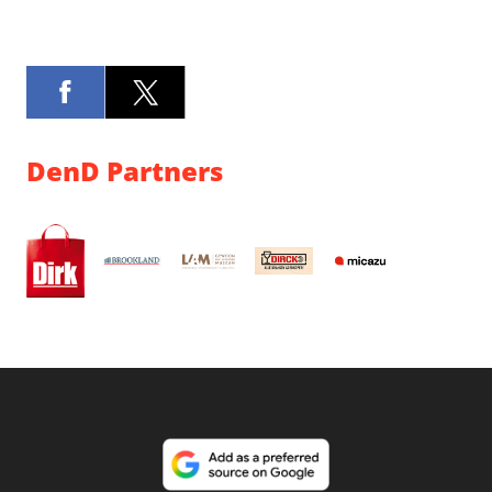
DenD Partners