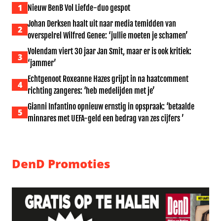
1
Nieuw BenB Vol Liefde-duo gespot
Johan Derksen haalt uit naar media temidden van
2
overspelrel Wilfred Genee: ‘jullie moeten je schamen’
Volendam viert 30 jaar Jan Smit, maar er is ook kritiek:
3
‘jammer’
Echtgenoot Roxeanne Hazes grijpt in na haatcomment
4
richting zangeres: ‘heb medelijden met je’
Gianni Infantino opnieuw ernstig in opspraak: ‘betaalde
5
minnares met UEFA-geld een bedrag van zes cijfers ’
DenD Promoties