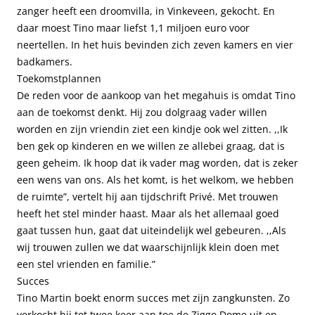
zanger heeft een droomvilla, in Vinkeveen, gekocht. En
daar moest Tino maar liefst 1,1 miljoen euro voor
neertellen. In het huis bevinden zich zeven kamers en vier
badkamers.
Toekomstplannen
De reden voor de aankoop van het megahuis is omdat Tino
aan de toekomst denkt. Hij zou dolgraag vader willen
worden en zijn vriendin ziet een kindje ook wel zitten. ,,Ik
ben gek op kinderen en we willen ze allebei graag, dat is
geen geheim. Ik hoop dat ik vader mag worden, dat is zeker
een wens van ons. Als het komt, is het welkom, we hebben
de ruimte”, vertelt hij aan tijdschrift Privé. Met trouwen
heeft het stel minder haast. Maar als het allemaal goed
gaat tussen hun, gaat dat uiteindelijk wel gebeuren. ,,Als
wij trouwen zullen we dat waarschijnlijk klein doen met
een stel vrienden en familie.”
Succes
Tino Martin boekt enorm succes met zijn zangkunsten. Zo
verkocht hij tot twee keer aan toe de Ziggo Dome uit en