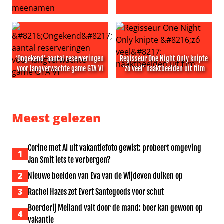
Britney Spears zegt ‘gefaald te hebben als moeder’ en
Meidenband KATSEYE onder v
‘Ongekend’ aantal reserveringen
Regisseur One Night Only knipte
voor langverwachte game GTA VI
‘zó veel’ naaktbeelden uit film
‘Ongekend’ aantal reserveringen voor langverwachte ga
Regisseur One Night Only knip
Meest gelezen
Corine met AI uit vakantiefoto gewist: probeert omgeving
1
Jan Smit iets te verbergen?
2
Nieuwe beelden van Eva van de Wijdeven duiken op
3
Rachel Hazes zet Evert Santegoeds voor schut
Boerderij Meiland valt door de mand: boer kan gewoon op
4
vakantie