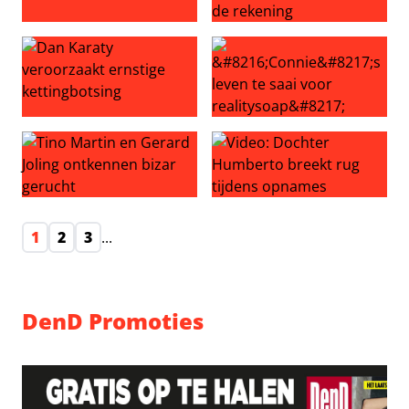
Glennis Grace weer vrijgezel
Martin Garrix heeft tientall
Dan Karaty veroorzaakt ernstige kettingbotsing
‘Connie’s leven te saai voor r
Tino Martin en Gerard Joling ontkennen bizar gerucht
Video: Dochter Humberto br
1
2
3
...
DenD Promoties