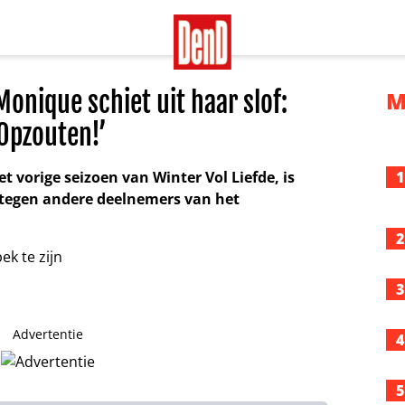
Monique schiet uit haar slof:
M
‘Opzouten!’
 vorige seizoen van Winter Vol Liefde, is
1
n tegen andere deelnemers van het
2
3
Advertentie
4
5