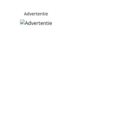
Advertentie
eren
e Wijdeven duiken op