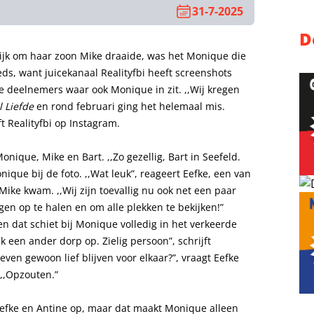
31-7-2025
D
lijk om haar zoon Mike draaide, was het Monique die
s, want juicekanaal Realityfbi heeft screenshots
 deelnemers waar ook Monique in zit. ,,Wij kregen
l Liefde
en rond februari ging het helemaal mis.
t Realityfbi op Instagram.
nique, Mike en Bart. ,,Zo gezellig, Bart in Seefeld.
nique bij de foto. ,,Wat leuk”, reageert Eefke, een van
ke kwam. ,,Wij zijn toevallig nu ook net een paar
en op te halen en om alle plekken te bekijken!”
 en dat schiet bij Monique volledig in het verkeerde
ek een ander dorp op. Zielig persoon”, schrijft
ven gewoon lief blijven voor elkaar?”, vraagt Eefke
,,Opzouten.”
fke en Antine op, maar dat maakt Monique alleen