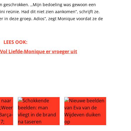
van geschrokken. ,,Mijn bedoeling was gewoon een
ni reünie. Had dit niet zien aankomen”, schrijft ze.
ier in deze groep. Adios”, zegt Monique voordat ze de
LEES OOK:
 Vol Liefde-Monique er vroeger uit
fer: einde Liverpool-droom?
aar Ajax: ‘Weer genieten na Barça-drama’
Schokkende beelden: man vliegt in de brand na tas
Nieuwe beelden van Eva van d