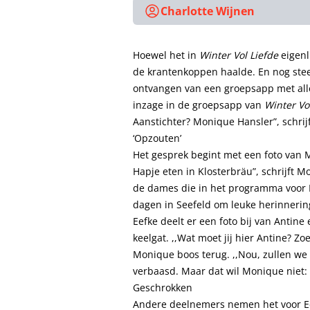
Charlotte Wijnen
Hoewel het in
Winter Vol Liefde
eigen
de krantenkoppen haalde. En nog steed
ontvangen van een groepsapp met alle
inzage in de groepsapp van
Winter Vo
Aanstichter? Monique Hansler”, schrijf
‘Opzouten’
Het gesprek begint met een foto van Mo
Hapje eten in Klosterbräu”, schrijft Mo
de dames die in het programma voor Mi
dagen in Seefeld om leuke herinnering
Eefke deelt er een foto bij van Antine
keelgat. ,,Wat moet jij hier Antine? Zo
Monique boos terug. ,,Nou, zullen we e
verbaasd. Maar dat wil Monique niet: 
Geschrokken
Andere deelnemers nemen het voor Ee