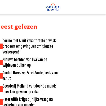
eest gelezen
Corine met AI uit vakantiefoto gewist:
probeert omgeving Jan Smit iets te
verbergen?
Nieuwe beelden van Eva van de
Wijdeven duiken op
Rachel Hazes zet Evert Santegoeds voor
schut
Boerderij Meiland valt door de mand:
boer kan gewoon op vakantie
Peter Gillis krijgt pijnlijke vraag na
eerbetoon aan moeder