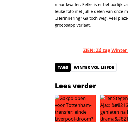
maar kwader. Eefke is er behoorlijk 
leuke foto met jullie delen van onze mi
,,Herinnering? Ga toch weg. Veel plez
groepsapp verlaat.
ZIEN: Zó zag Winter
TAGS
WINTER VOL LIEFDE
Lees verder
Gakpo open voor Tottenham-trans
Ter Stegen n