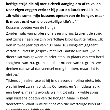
heftige strijd die hij met zichzelf aanging om af te vallen.
Naar eigen zeggen verloor hij puur op karakter 32 kilo.
,,Ik wilde soms mijn kussens opeten van de honger, maar
ik moest echt van die overtollige kilo’s af.”
Kussens opeten van de honger
Zonder hulp van professionals ging prins Laurent de strijd
met zichzelf aan om zijn overtollige kilo’s kwijt te raken. ,,Ik
ben in twee jaar tijd van 134 naar 102 kilogram gegaan”,
vertelt hij trots in gesprek met Het Laatste Nieuws. ,,Mijn
dieet? Dat was gewoon minder eten. In plaats van een bord
spaghetti van 300 gram, eet ik er nu een van 50 gram. We
denken dat we al dat voedsel nodig hebben, maar dat is
niet zo.”
Tijdens zijn afvalrace at hij in de avonden bijna niets, iets
wat hij heel zwaar vond. ,,’s Ochtends en ’s middags at ik
een beetje, maar ’s avonds weinig tot niks. Ik wilde soms
mijn kussens opeten van de honger. Maar ik bleef
doorzetten. Want ik wilde echt van die overtollige kilo’s af.”
Hij voelde zich ‘lelijk en dik’