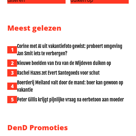
Schokkende beelden: man vliegt in de brand na taseren
Nieuwe beelden van Eva van
Meest gelezen
Corine met AI uit vakantiefoto gewist: probeert omgeving
1
Jan Smit iets te verbergen?
2
Nieuwe beelden van Eva van de Wijdeven duiken op
3
Rachel Hazes zet Evert Santegoeds voor schut
Boerderij Meiland valt door de mand: boer kan gewoon op
4
vakantie
5
Peter Gillis krijgt pijnlijke vraag na eerbetoon aan moeder
DenD Promoties