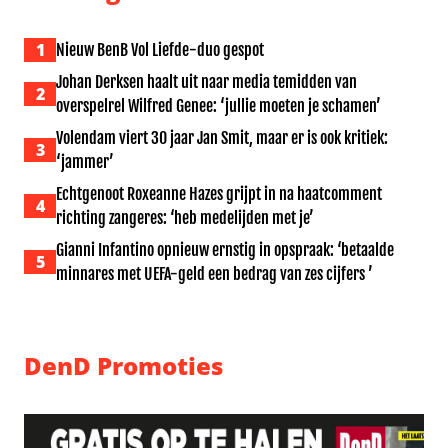
1
Nieuw BenB Vol Liefde-duo gespot
Johan Derksen haalt uit naar media temidden van
2
overspelrel Wilfred Genee: ‘jullie moeten je schamen’
Volendam viert 30 jaar Jan Smit, maar er is ook kritiek:
3
‘jammer’
Echtgenoot Roxeanne Hazes grijpt in na haatcomment
4
richting zangeres: ‘heb medelijden met je’
Gianni Infantino opnieuw ernstig in opspraak: ‘betaalde
5
minnares met UEFA-geld een bedrag van zes cijfers ’
DenD Promoties