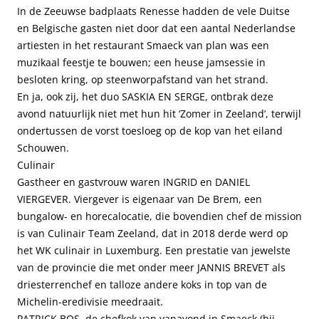
In de Zeeuwse badplaats Renesse hadden de vele Duitse
en Belgische gasten niet door dat een aantal Nederlandse
artiesten in het restaurant Smaeck van plan was een
muzikaal feestje te bouwen; een heuse jamsessie in
besloten kring, op steenworpafstand van het strand.
En ja, ook zij, het duo SASKIA EN SERGE, ontbrak deze
avond natuurlijk niet met hun hit ‘Zomer in Zeeland’, terwijl
ondertussen de vorst toesloeg op de kop van het eiland
Schouwen.
Culinair
Gastheer en gastvrouw waren INGRID en DANIEL
VIERGEVER. Viergever is eigenaar van De Brem, een
bungalow- en horecalocatie, die bovendien chef de mission
is van Culinair Team Zeeland, dat in 2018 derde werd op
het WK culinair in Luxemburg. Een prestatie van jewelste
van de provincie die met onder meer JANNIS BREVET als
driesterrenchef en talloze andere koks in top van de
Michelin-eredivisie meedraait.
PATRICK BOS, de chefkok van vanavond in Smaeck (hij