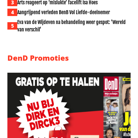
3
Arts reageert op ‘mislukte’ facelift Isa Hoes
4
Aangrijpend verleden BenB Vol Liefde-deelnemer
Eva van de Wijdeven na behandeling weer gespot: ‘Wereld
5
van verschil’
DenD Promoties