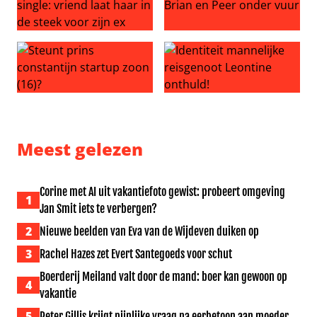
Dionne Stax weer single: vriend laat haar in de steek voor
Angela de Jong neemt Brian 
Steunt prins constantijn startup zoon (16)?
Identiteit mannelijke reisge
Meest gelezen
Corine met AI uit vakantiefoto gewist: probeert omgeving
1
Jan Smit iets te verbergen?
2
Nieuwe beelden van Eva van de Wijdeven duiken op
3
Rachel Hazes zet Evert Santegoeds voor schut
Boerderij Meiland valt door de mand: boer kan gewoon op
4
vakantie
5
Peter Gillis krijgt pijnlijke vraag na eerbetoon aan moeder