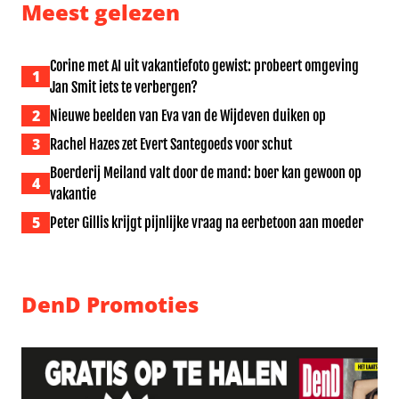
Meest gelezen
Corine met AI uit vakantiefoto gewist: probeert omgeving
1
Jan Smit iets te verbergen?
2
Nieuwe beelden van Eva van de Wijdeven duiken op
3
Rachel Hazes zet Evert Santegoeds voor schut
Boerderij Meiland valt door de mand: boer kan gewoon op
4
vakantie
5
Peter Gillis krijgt pijnlijke vraag na eerbetoon aan moeder
DenD Promoties