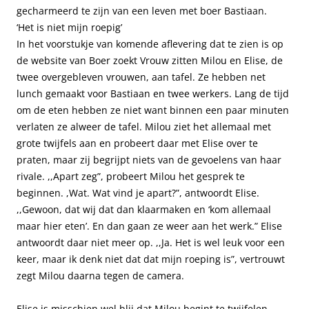
gecharmeerd te zijn van een leven met boer Bastiaan.
‘Het is niet mijn roepig’
In het voorstukje van komende aflevering dat te zien is op
de website van Boer zoekt Vrouw zitten Milou en Elise, de
twee overgebleven vrouwen, aan tafel. Ze hebben net
lunch gemaakt voor Bastiaan en twee werkers. Lang de tijd
om de eten hebben ze niet want binnen een paar minuten
verlaten ze alweer de tafel. Milou ziet het allemaal met
grote twijfels aan en probeert daar met Elise over te
praten, maar zij begrijpt niets van de gevoelens van haar
rivale. ,,Apart zeg”, probeert Milou het gesprek te
beginnen. ,Wat. Wat vind je apart?”, antwoordt Elise.
,,Gewoon, dat wij dat dan klaarmaken en ‘kom allemaal
maar hier eten’. En dan gaan ze weer aan het werk.” Elise
antwoordt daar niet meer op. ,,Ja. Het is wel leuk voor een
keer, maar ik denk niet dat dat mijn roeping is”, vertrouwt
zegt Milou daarna tegen de camera.
Elise is misschien wel blij dat Milou begint te twijfelen,