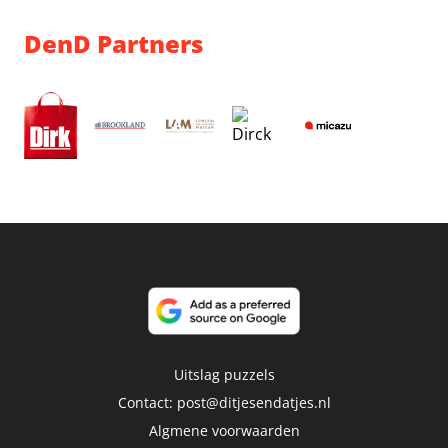
DenD Partners
Uitslag puzzels
Contact:
post@ditjesendatjes.nl
Algmene voorwaarden