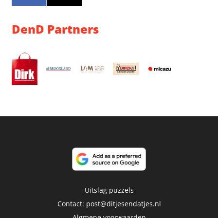
DenD Partners
Uitslag puzzels
Contact:
post@ditjesendatjes.nl
Algmene voorwaarden