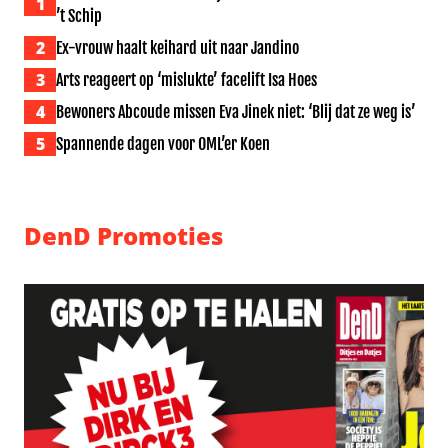
1
’t Schip
2
Ex-vrouw haalt keihard uit naar Jandino
3
Arts reageert op ‘mislukte’ facelift Isa Hoes
4
Bewoners Abcoude missen Eva Jinek niet: ‘Blij dat ze weg is’
5
Spannende dagen voor OML’er Koen
DenD Promoties