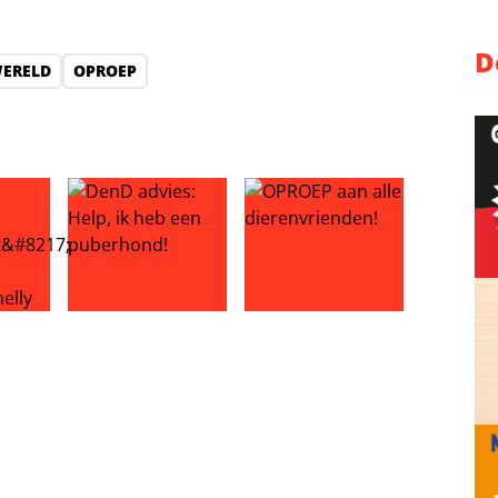
D
WERELD
OPROEP
te van Boven
oniek ’temt’ schildpadjes Barend en Shelly
DenD advies: Help, ik heb een puberhond!
OPROEP aan alle dierenvriend