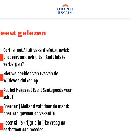
eest gelezen
Corine met AI uit vakantiefoto gewist:
probeert omgeving Jan Smit iets te
verbergen?
Nieuwe beelden van Eva van de
Wijdeven duiken op
Rachel Hazes zet Evert Santegoeds voor
schut
Boerderij Meiland valt door de mand:
boer kan gewoon op vakantie
Peter Gillis krijgt pijnlijke vraag na
eerbetoon aan moeder