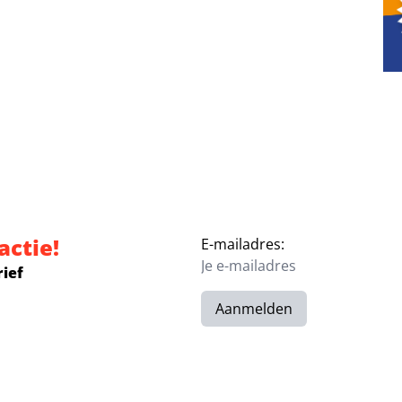
actie!
E-mailadres:
rief
Aanmelden