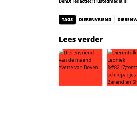
DenD!
redactie@trustedmedia.nl
TAGS
DIERENVRIEND
DIEREN
Lees verder
Dierenvriend van de maand: Yvet
Dierentolk Le