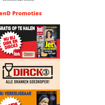
enD Promoties
en!