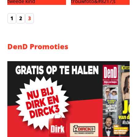
Amanda Balk wil snel tweede kind
Amanda Balk’s trouwfoto’s
1
2
3
DenD Promoties