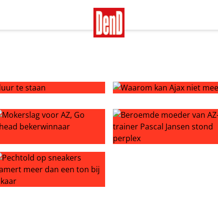
r te staan
Waarom kan Ajax niet meer 
Maarten Martens
okerslag voor AZ, Go Ahead bekerwinnaar
Beroemde moeder van AZ-tra
ion en blessures
echtold op sneakers hamert meer dan een ton bij elkaar