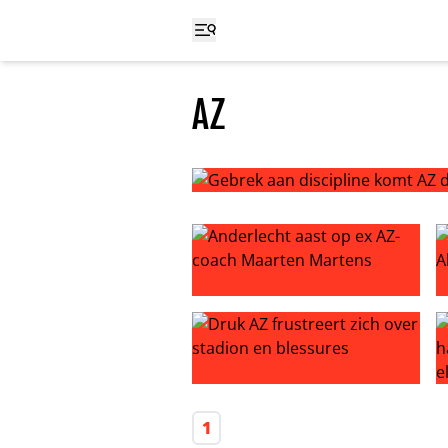
AZ
Gebrek aan discipline komt AZ duu
Anderlecht aast op ex AZ-coach 
M
Druk AZ frustreert zich over stad
P
1