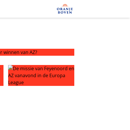
winnen van AZ?
iner Pascal Jansen stond perplex
De missie van Feyenoord en AZ vanavond in de Europa