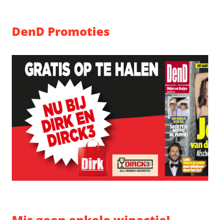
DenD Promoties
Mis geen enkele winactie!