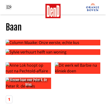
Baan
Column Maaike: Onze eerste, echte kus
Sylvie verhuurt helft van woning
Anne Lok hoopt op rust na Pechtold-affaire
Dit werk wil Barbie na klinie
Nieuwe baan voor Peter R. de
Vries
Nieuwe baan voor Peter R. de Vries
1