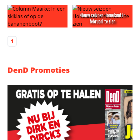
Huishoudbode februari: februari schoonmaakmaand, 
Er op uit februari
Nieuw seizoen Homeland in
februari te zien
Column Maaike: In een skiklas of op de bananenboot?
Nieuw seizoen Homeland in f
1
DenD Promoties