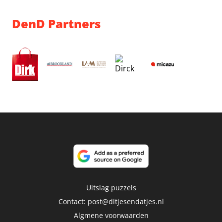
DenD Partners
Uitslag puzzels
Contact:
post@ditjesendatjes.nl
Algmene voorwaarden