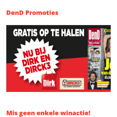
DenD Promoties
Mis geen enkele winactie!