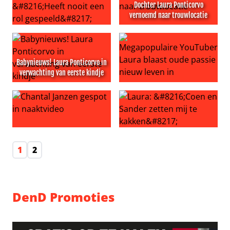
Dochter Laura Ponticorvo
vernoemd naar trouwlocatie
Laura Ponticorvo over leeftijdsverschil in relatie: ‘Heeft 
Dochter Laura Ponticorvo v
Babynieuws! Laura Ponticorvo in
verwachting van eerste kindje
Babynieuws! Laura Ponticorvo in verwachting van eerste
Megapopulaire YouTuber Lau
Chantal Janzen gespot in naaktvideo
Laura: ‘Coen en Sander zette
1
2
DenD Promoties