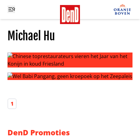
Michael Hu
Chinese toprestaurateurs vieren het Jaar van het Konijn 
Wel Babi Pangang, geen kroepoek op het Zeepaleis
1
DenD Promoties