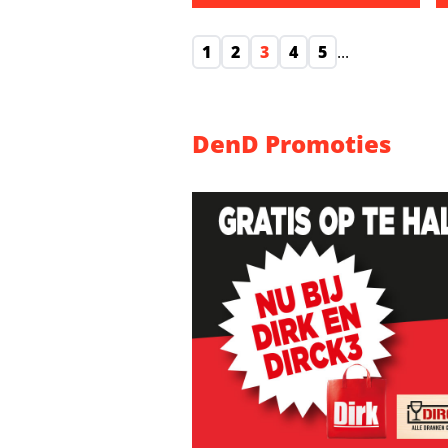
OML’er Alex bereidt zich voor op 
O
1
2
3
4
5
...
DenD Promoties