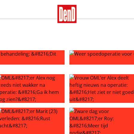
 ‘Dit had hij zelf niet gewild’
Weer spoedoperatie voor OML’
 operatie
ML’er Alex nog steeds niet wakker na operatie: ‘Ga ik hem no
Vrouw OML’er Alex deelt hefti