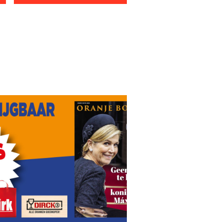
Meer tijd nodig’
Uitbehandelde OML’er Marit getrouwd