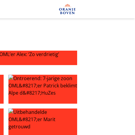
er Alex: ‘Zo verdrietig’
g zien?’
g nieuws na operatie: ‘Het ziet er niet goed uit’
Ontroerend: 7-jarige zoon OML’er Patrick beklimt Alpe 