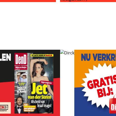
zware operatie: hoofdhuid transplanteren
ML’er Marit (23) overleden: ‘Rust zacht’
Zware dag voor OML’er Roy: ‘