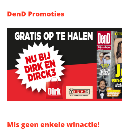
DenD Promoties
Mis geen enkele winactie!