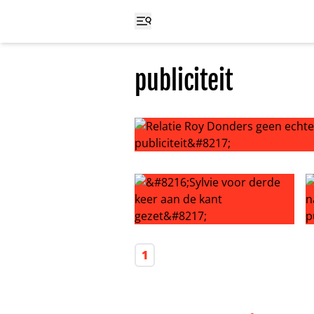
publiciteit
Relatie Roy Donders geen echte lief
‘Sylvie voor derde keer aan de kan
‘
1