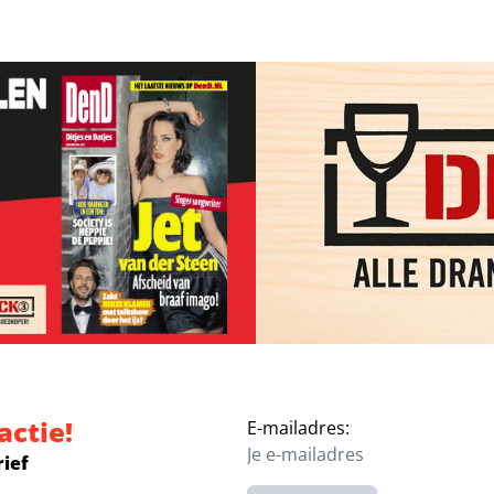
actie!
E-mailadres:
rief