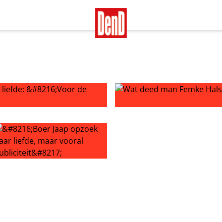
de: ‘Voor de publiciteit’
Wat deed man Femke Halsem
t gezet’
Boer Jaap opzoek naar liefde, maar vooral publiciteit’