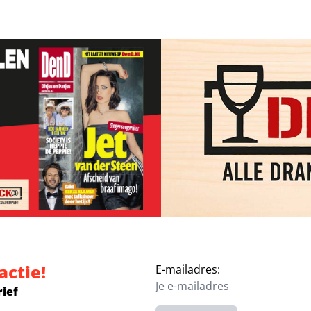
actie!
E-mailadres:
rief