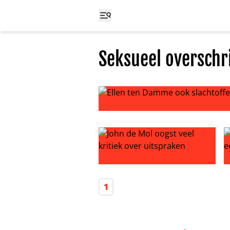
Seksueel overschr
Ellen ten Damme ook slachtoffer A
John de Mol oogst veel kritiek ove
I
1