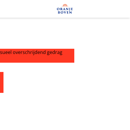
eel overschrijdend gedrag roodgloeiend
 Holland; uitzendingen opgeschort