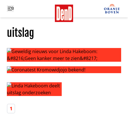
uitslag
Geweldig nieuws voor Linda Hakeboom: ‘Geen kanker mee
Coronatest Kromowidjojo bekend!
Linda Hakeboom deelt uitslag onderzoeken
1