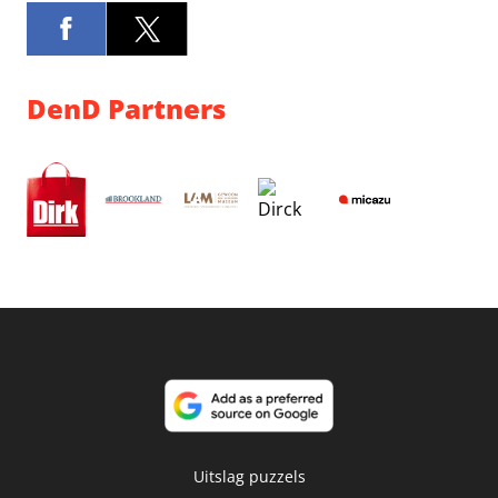
DenD Partners
Uitslag puzzels