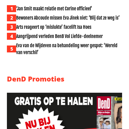
1
‘Jan Smit maakt relatie met Corine officieel’
2
Bewoners Abcoude missen Eva Jinek niet: ‘Blij dat ze weg is’
3
Arts reageert op ‘mislukte’ facelift Isa Hoes
4
Aangrijpend verleden BenB Vol Liefde-deelnemer
Eva van de Wijdeven na behandeling weer gespot: ‘Wereld
5
van verschil’
DenD Promoties