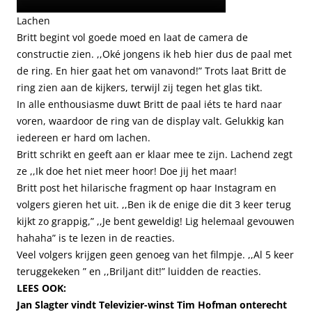
Lachen
Britt begint vol goede moed en laat de camera de
constructie zien. ,,Oké jongens ik heb hier dus de paal met
de ring. En hier gaat het om vanavond!” Trots laat Britt de
ring zien aan de kijkers, terwijl zij tegen het glas tikt.
In alle enthousiasme duwt Britt de paal iéts te hard naar
voren, waardoor de ring van de display valt. Gelukkig kan
iedereen er hard om lachen.
Britt schrikt en geeft aan er klaar mee te zijn. Lachend zegt
ze ,,Ik doe het niet meer hoor! Doe jij het maar!
Britt post het hilarische fragment op haar Instagram en
volgers gieren het uit. ,,Ben ik de enige die dit 3 keer terug
kijkt zo grappig,” ,,Je bent geweldig! Lig helemaal gevouwen
hahaha” is te lezen in de reacties.
Veel volgers krijgen geen genoeg van het filmpje. ,,Al 5 keer
teruggekeken ” en ,,Briljant dit!” luidden de reacties.
LEES OOK:
Jan Slagter vindt Televizier-winst Tim Hofman onterecht