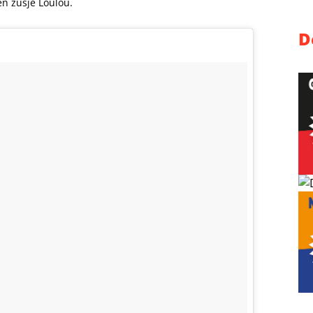
n zusje Loulou.
D