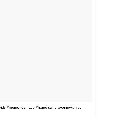
#kids #memoriesmade #homeiswhereverimwithyou