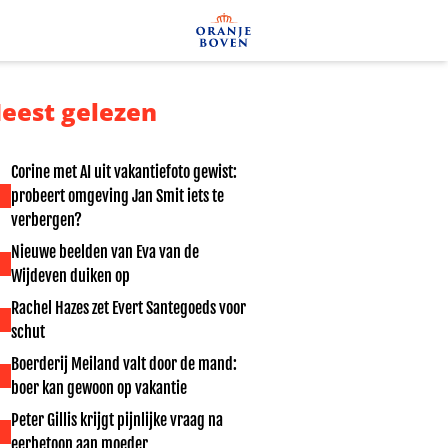
eest gelezen
Corine met AI uit vakantiefoto gewist:
probeert omgeving Jan Smit iets te
verbergen?
Nieuwe beelden van Eva van de
Wijdeven duiken op
Rachel Hazes zet Evert Santegoeds voor
schut
Boerderij Meiland valt door de mand:
boer kan gewoon op vakantie
Peter Gillis krijgt pijnlijke vraag na
eerbetoon aan moeder