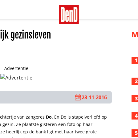
ijk gezinsleven
M
1
Advertentie
2
23-11-2016
3
4
ochtertje van zangeres
Do
.
En Do is stapelverliefd op
n gezin. Ze plaatste gisteren een foto op haar
 ze heerlijk op de bank ligt met haar twee grote
5