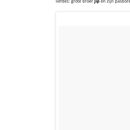
liefdes: grote broer
Jip
en zijn pasbore