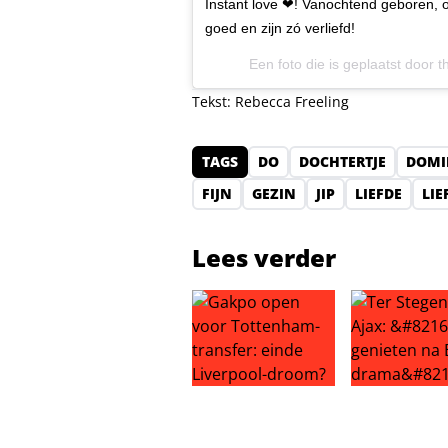
Instant love ❤! Vanochtend geboren, o
goed en zijn zó verliefd!
Een foto die is geplaatst door 
Tekst: Rebecca Freeling
TAGS
DO
DOCHTERTJE
DOMI
FIJN
GEZIN
JIP
LIEFDE
LIE
Lees verder
Gakpo open voor Tottenham-trans
Ter Stegen n