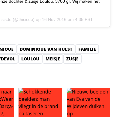
nze dochter & zusje Loulou. 3700 gr. Wij maken het
thisisdo (@thisisdo) op
16 Nov 2016 om 4:35 PST
NIQUE
DOMINIQUE VAN HULST
FAMILIE
FDEVOL
LOULOU
MEISJE
ZUSJE
fer: einde Liverpool-droom?
aar Ajax: ‘Weer genieten na Barça-drama’
Schokkende beelden: man vliegt in de brand na tas
Nieuwe beelden van Eva van d