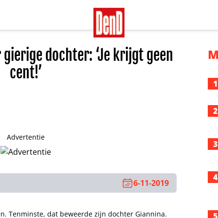
gierige dochter: ‘Je krijgt geen
M
cent!’
1
2
Advertentie
3
4
6-11-2019
n. Tenminste, dat beweerde zijn dochter Giannina.
5