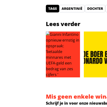
TAGS
ARGENTINIË
DOCHTER
Lees verder
Gianni Infantino opnieuw ernstig 
Ronald de Boe
Mis geen enkele win
Schrijf je in voor onze nieuwsb