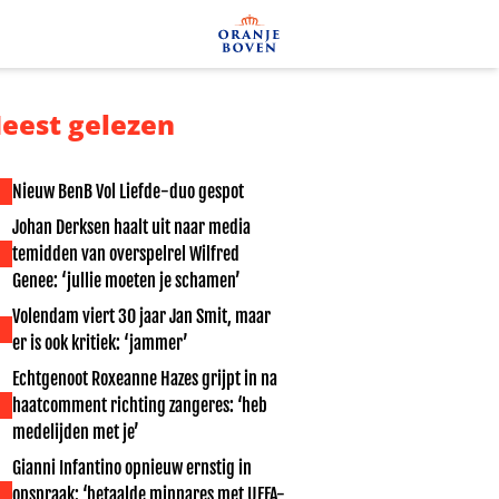
eest gelezen
Nieuw BenB Vol Liefde-duo gespot
Johan Derksen haalt uit naar media
temidden van overspelrel Wilfred
Genee: ‘jullie moeten je schamen’
Volendam viert 30 jaar Jan Smit, maar
er is ook kritiek: ‘jammer’
Echtgenoot Roxeanne Hazes grijpt in na
haatcomment richting zangeres: ‘heb
medelijden met je’
Gianni Infantino opnieuw ernstig in
opspraak: ‘betaalde minnares met UEFA-