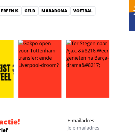
ERFENIS
GELD
MARADONA
VOETBAL
in opspraak: ‘betaalde minnares met UEFA-geld een bedrag va
r eist 3 kilo eraf: Leonardo veel te zwaar!
Gakpo open voor Tottenham-transfer: einde Liver
Ter Stegen naar Ajax: ‘Weer g
actie!
E-mailadres:
rief