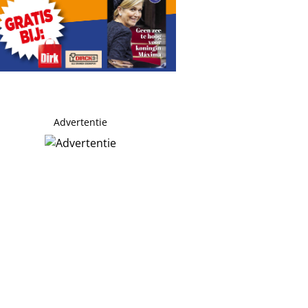
Advertentie
n zes cijfers ’
pool-droom?
enieten na Barça-drama’