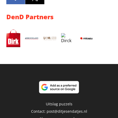
DenD Partners
Uitslag puzzels
Contact:
post@ditjesendatjes.nl