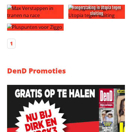
Martien keihard naar Nadège
Statiegeld houdt de wereld 
Hongerstaking in Utopia tegen
sluiting
Max Verstappen in tranen na race
Hongerstaking in Utopia tege
Pluspunten voor Ziggo
1
DenD Promoties