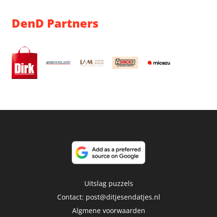
DenD Partners
Uitslag puzzels
Contact:
post@ditjesendatjes.nl
Algmene voorwaarden