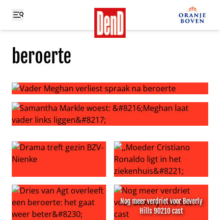
beroerte
Vader Meghan verliest spraak na beroerte
Samantha Markle woest: ‘Meghan laat vader links liggen’
Drama treft gezin BZV-Nienke
,,Moeder Cristiano Ronaldo li
Nog meer verdriet voor Beverly
Hills 90210 cast