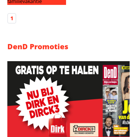
Eva Jinek’s liefde al mee op familievakantie
1
DenD Promoties