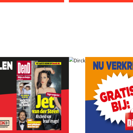
tmoet al voor de relatie met Bridget Maasland’
Interventie om drugsgebruik bij Rogier Smit’
Frank ontkent ‘drugsproblee