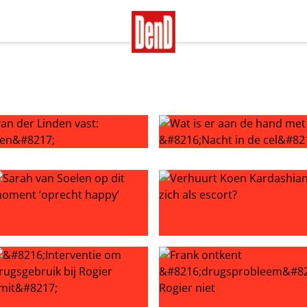
der Linden vast: ‘Chantage met videobeelden’
Wat is er aan de hand met Ma
 breuk met Frank ging ik los’
arah van Soelen op dit moment ‘oprecht happy’
Verhuurt Koen Kardashian zi