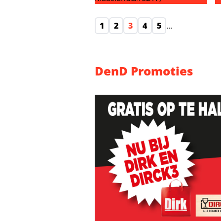
André Hazes: ‘Sarah van Soelen on
‘
1
2
3
4
5
...
DenD Promoties