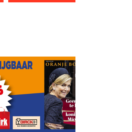
m’ Rogier niet
Imanuelle Grives schrijft boek over haar tijd in de cel