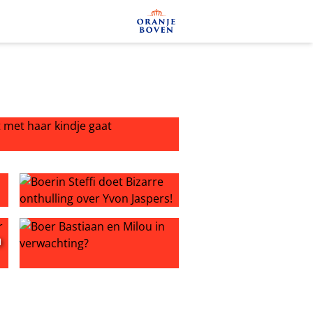
et haar kindje gaat
 tweede kindje
Boerin Steffi doet Bizarre onthulling over Yvon Jaspers!
n
 geworden van tweede kind
Boer Bastiaan en Milou in verwachting?