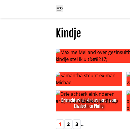
Kindje
Maxime Meiland over gezinsuitbreidi
Samantha steunt ex-man Michael
M
Drie achterkleinkinderen erbij voor
Elizabeth en Philip
Drie achterkleinkinderen erbij voo
M
1
2
3
...