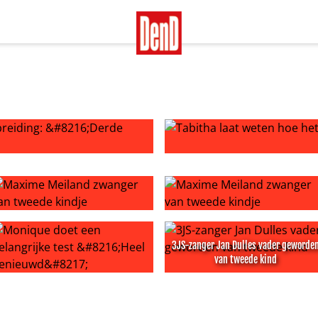
ng: ‘Derde kindje stel ik uit’
Tabitha laat weten hoe het m
axime Meiland zwanger van tweede kindje
Maxime Meiland zwanger van
3JS-zanger Jan Dulles vader geworde
van tweede kind
r Elizabeth en Philip
onique doet een belangrijke test ‘Heel benieuwd’
3JS-zanger Jan Dulles vader