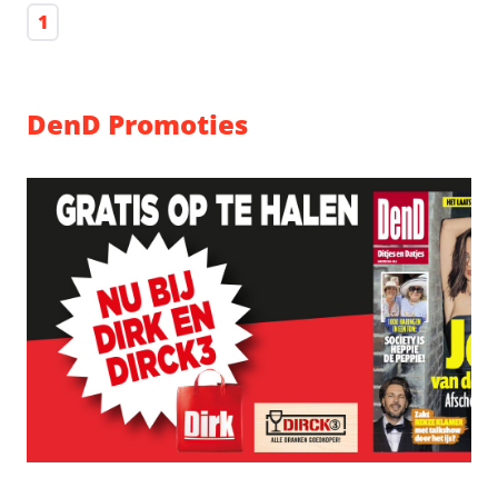
1
DenD Promoties