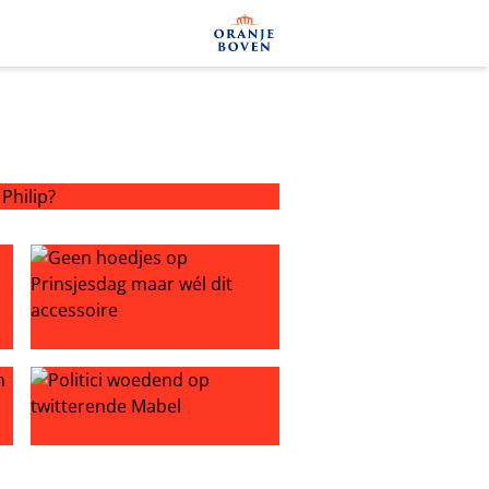
ilip?
 en Máxima’
ixar-figuren
Geen hoedjes op Prinsjesdag maar wél dit accessoire
van Oranje-prins
Politici woedend op twitterende Mabel