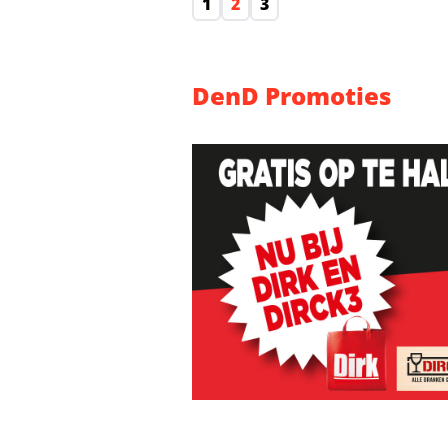
1
2
3
DenD Promoties