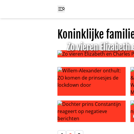
Koninklijke famili
Zo vieren Elizabeth
Zo vieren Elizabeth en Charles Pa
Willem-Alexander onthult: ZO kom
D
Dochter prins Constantijn reageer
K