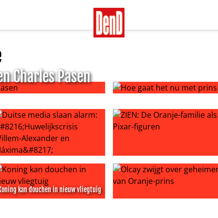
e
 en Charles Pasen
sen
Hoe gaat het nu met prins Ph
en de prinsesjes de lockdown door
uitse media slaan alarm: ‘Huwelijkscrisis Willem-Alexander
ZIEN: De Oranje-familie als P
Koning kan douchen in nieuw vliegtuig
t op negatieve berichten
oning kan douchen in nieuw vliegtuig
Olcay zwijgt over geheimen 