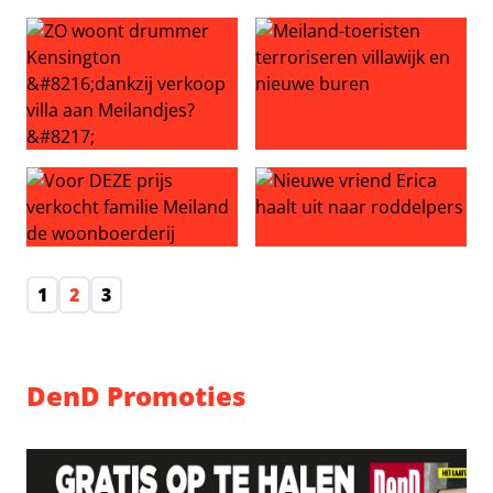
ZIEN: Meilandjes nemen intrek in villa in Noordwijk
Hengelo treurt om vertrek fa
ZO woont drummer Kensington ‘dankzij verkoop villa aan
Meiland-toeristen terroriser
Voor DEZE prijs verkocht familie Meiland de woonboerde
Nieuwe vriend Erica haalt ui
1
2
3
DenD Promoties