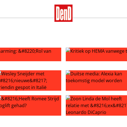
ming: “Rol van gay”
Kritiek op HEMA vanwege tr
ld mis: ‘was te dik’
esley Sneijder met ‘nieuwe’ vriendin gespot in Italië
Duitse media: Alexia kan t
en nemen me niet serieus’
Heeft Romee Strijd ooglift gehad?
Zoon Linda de Mol heeft rela