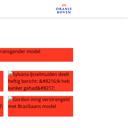
ansgender model
oekomstig model worden
Sylvana IJsselmuiden deelt heftig bericht: ‘Ik heb kanker
tie met ‘ex’ Leonardo DiCaprio
Gordon innig verstrengeld met Braziliaans model