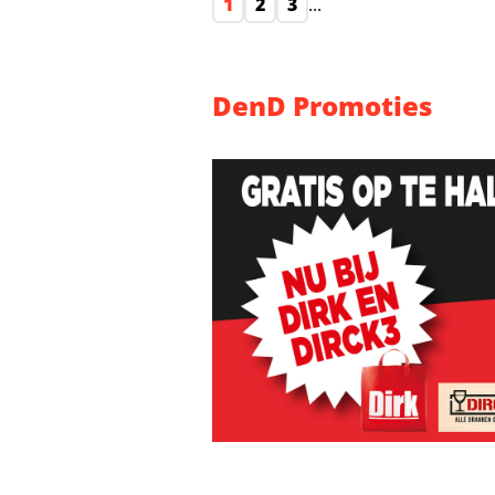
1
2
3
...
DenD Promoties