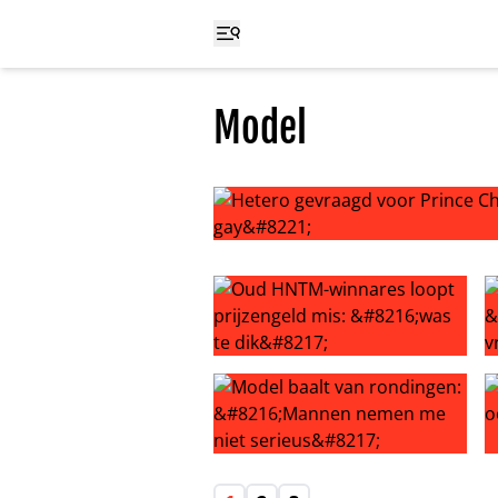
Model
Hetero gevraagd voor Prince Char
Oud HNTM-winnares loopt prijzenge
W
Model baalt van rondingen: ‘Mann
‘