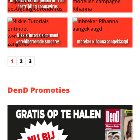
Rihanna trekt miljoenen uit voor
bestrijding coronavirus
Rihanna trekt miljoenen uit voor bestrijding coronavirus
Geen photoshop voor mode
Nikkie Tutorials ontmoet
wereldberoemde zangeres
Inbreker Rihanna aangeklaagd
Nikkie Tutorials ontmoet wereldberoemde zangeres
Inbreker Rihanna aangeklaa
1
2
3
DenD Promoties