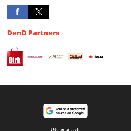
DenD Partners
Uitslag puzzels