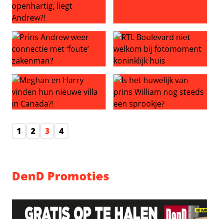
Oud beveiliger van prins Andrew openhartig, liegt Andre
Meghan boos over verlies tite
Prins Andrew weer connectie met ‘foute’ zakenman?
RTL Boulevard niet welkom b
Meghan en Harry vinden hun nieuwe villa in Canada?!
Is het huwelijk van prins Wi
1
2
3
4
DenD Promoties