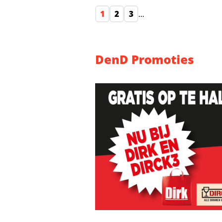
1
2
3
...
DenD Promoties