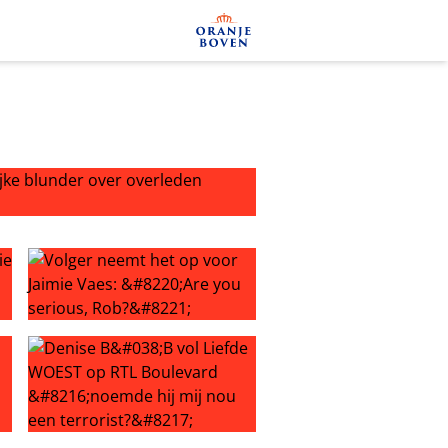
e blunder over overleden voetballer
die rommel…
e hand boven het hoofd? ‘Artikel verwijderd’
Volger neemt het op voor Jaimie Vaes: “Are you serious,
eningen’
 van kritiek RTL Boulevard
Denise B&B vol Liefde WOEST op RTL Boulevard ‘noemde h