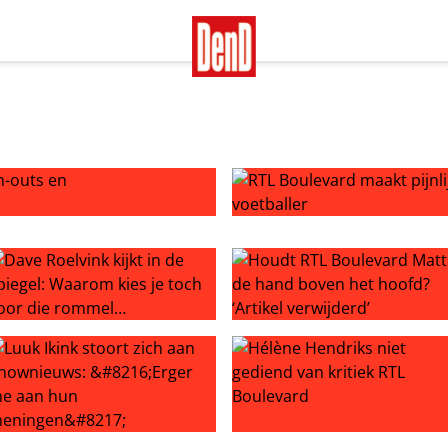
-outs en ambulancebezoeken’
RTL Boulevard maakt pijnlijk
maat over Ali B
ave Roelvink kijkt in de spiegel: Waarom kies je toch voor 
Houdt RTL Boulevard Mattie d
aar Rachel Hazes door kroketten te serveren
uuk Ikink stoort zich aan Shownieuws: ‘Erger me aan hun m
Hélène Hendriks niet gediend