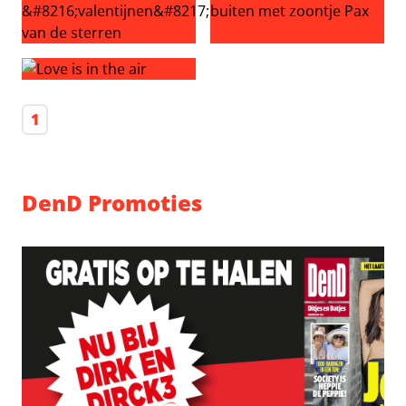
Dit zijn de ‘valentijnen’ van de sterren
Eva Jinek voor het eerst bui
Love is in the air
1
DenD Promoties