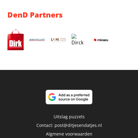
DenD Partners
Uitslag puzzels
Contact:
post@ditjesendatjes.nl
Algmene voorwaarden