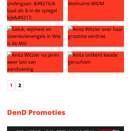
Anita Witzier wil facelift ondergaan: ‘Ik baal als ik in de spi
Anita zag op tegen deelna
Geluk, wijsheid en steenkolenengels in Wie is de Mol
Anita Witzier over haar groot
Anita Witzier na jaren weer last van aandoening
Anita ontkent kwade geruch
1
2
DenD Promoties