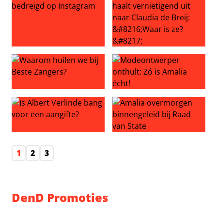
Guido Weijers bedreigd op Instagram
Story hoofdredacteur haalt ve
Waarom huilen we bij Beste Zangers?
Modeontwerper onthult: Zó i
Is Albert Verlinde bang voor een aangifte?
Amalia overmorgen binnengel
1
2
3
DenD Promoties