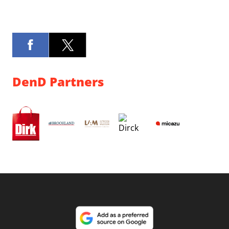
DenD Partners