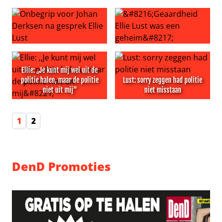
Ellie breekt met vrouw Boukje
Oud-Collega: ‘De sympathieke 
Onbegrip voor Johan Derksen na gesprek Ellie Lust
‘Geaardheid Ellie Lust was e
Ellie: ,,Je kunt mij wel uit de
politie halen, maar de politie
Lust: sorry zeggen had politie
niet uit mij”
niet misstaan
Ellie: ,,Je kunt mij wel uit de politie halen, maar de politie 
Lust: sorry zeggen had politi
1
2
DenD Promoties