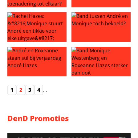
Gespot door buurtbewoner: zoeken Monique en André we
ZIEN: Kleine Dré ontmoet zijn 
Rachel Hazes: ‘Monique stuurt André een tikkie voor elke
Band tussen André en Moniq
André en Roxeanne staan stil bij verjaardag André Haze
Band Monique Westenberg en
1
2
3
4
...
DenD Promoties