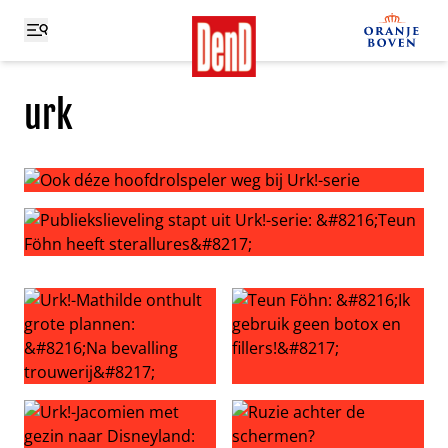
urk
Ook déze hoofdrolspeler weg bij Urk!-serie
Publiekslieveling stapt uit Urk!-serie: ‘Teun Föhn heeft st
Urk!-Mathilde onthult grote plannen: ‘Na bevalling trouwe
Teun Föhn: ‘Ik gebruik geen bo