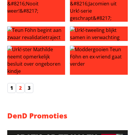
Urk!-Jacomien met gezin naar Disneyland: ‘Nooit weer!’
Ruzie achter de schermen? ‘J
Teun Föhn begint aan zwaar revalidatietraject
Urk!-tweeling blijkt samen i
Urk!-ster Mathilde neemt opmerkelijk besluit over onge
Moddergooien Teun Föhn en 
1
2
3
DenD Promoties