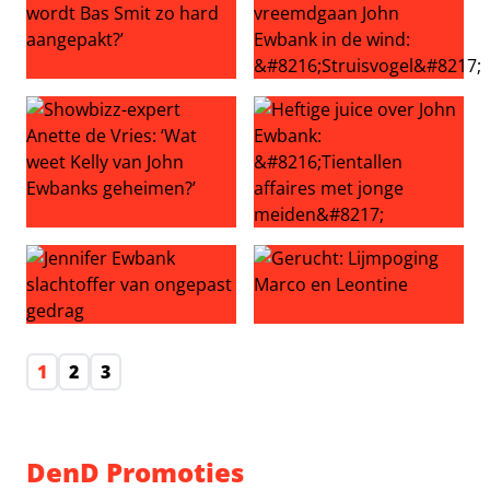
Showbizz-expert Anette de Vries: ‘Waarom wordt Bas Sm
Kelly sloeg waarschuwingen 
Showbizz-expert Anette de Vries: ‘Wat weet Kelly van J
Heftige juice over John Ewban
Jennifer Ewbank slachtoffer van ongepast gedrag
Gerucht: Lijmpoging Marco 
1
2
3
DenD Promoties